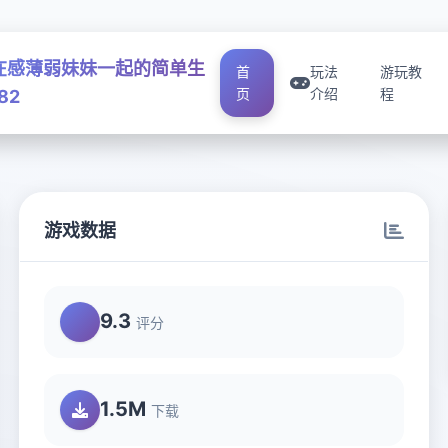
在感薄弱妹妹一起的简单生
首
玩法
游玩教
页
介绍
程
82
游戏数据
9.3
评分
1.5M
下载