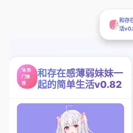
和存
活v0.
🚀 热
和存在感薄弱妹妹一
门推
起的简单生活v0.82
荐