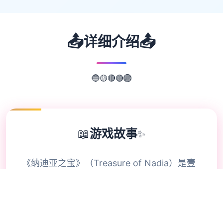
📤
📤
详细介绍
🟡
🔴
🔵
🟢
🟣
📖
游戏故事
✨
《纳迪亚之宝》（Treasure of Nadia）是壹
种融合了过程、解谜和个体扮演元素的独立对
战，领略者将扮演壹名寻宝者，在那个玄妙小
镇上通过挖宝、解谜和与NPC互动来推进传