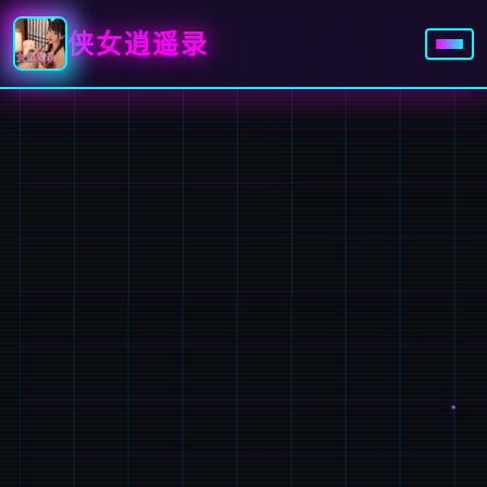
侠女逍遥录