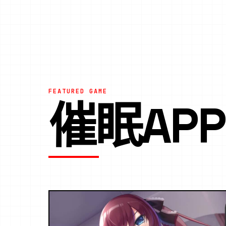
FEATURED GAME
催眠AP