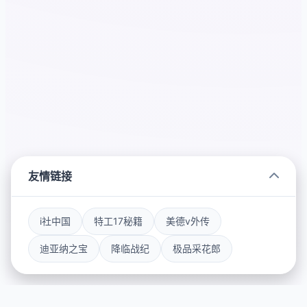
友情链接
i社中国
特工17秘籍
美德v外传
迪亚纳之宝
降临战纪
极品采花郎