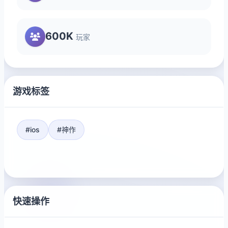
600K
玩家
游戏标签
#ios
#神作
快速操作