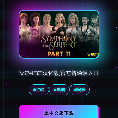
V2433汉化版,官方普通话入口
#IOS
#电脑
#安卓
中文版下载