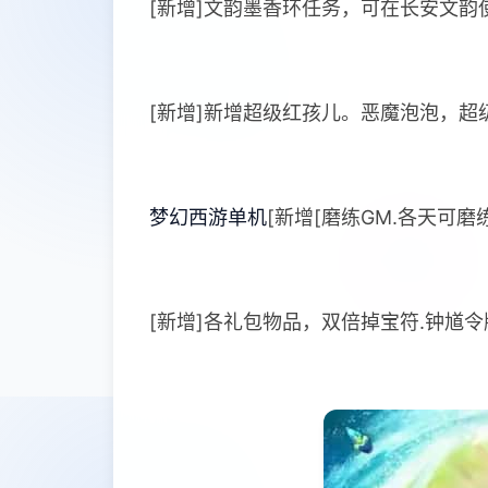
[新增]文韵墨香环任务，可在长安文韵
[新增]新增超级红孩儿。恶魔泡泡，
梦幻西游单机
[新增[磨练GM.各天可磨
[新增]各礼包物品，双倍掉宝符.钟馗令