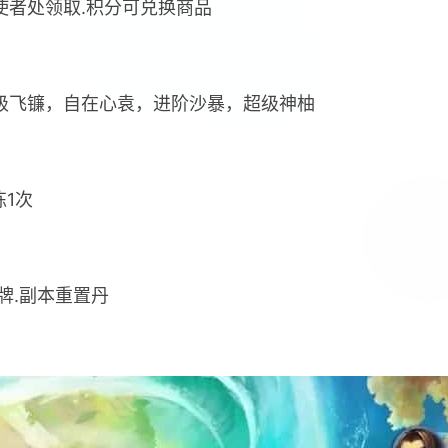
使者处领取.积分可兑换商品
超级飞镰，自在心袁，进阶沙暴，超级神柚
练1次
牌.副本重置丹