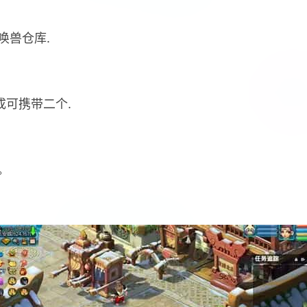
唤兽仓库.
成可携带二个.
。