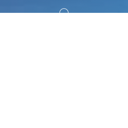
向下滚动
🔥 产品介绍
梦幻西游单机。专业的游戏平台，为您提供优质的游
戏体验。
游戏特色