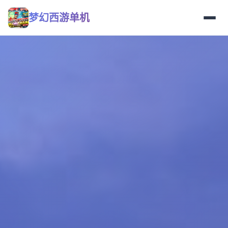
梦幻西游单机