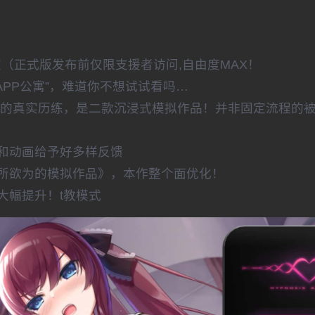
提交（正式版发布前仅限支援者访问,自由度MAX！
APP公寓”，难道你不想试试看吗…
教的真实历练，是二款沉浸式模拟作品！并非固定流程的
和动画给予好多样反馈
为所欲为的模拟作品》，本作整个面优化！
大幅提升！t教模式