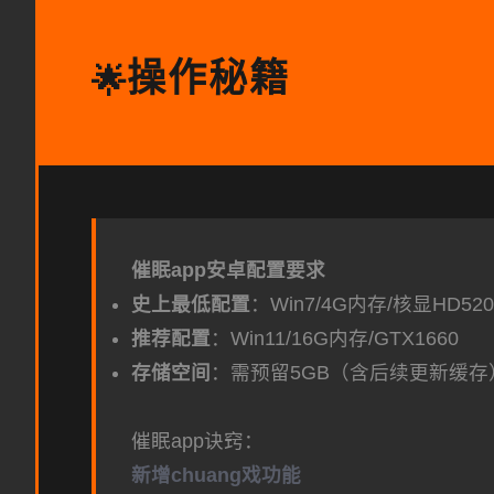
操作秘籍
🌟
催眠app安卓配置要求
​史上最低配置​
​：Win7/4G内存/核显HD520
​推荐配置​
​：Win11/16G内存/GTX1660
​存储空间​
​：需预留5GB（含后续更新缓存
催眠app诀窍：
新增chuang戏功能