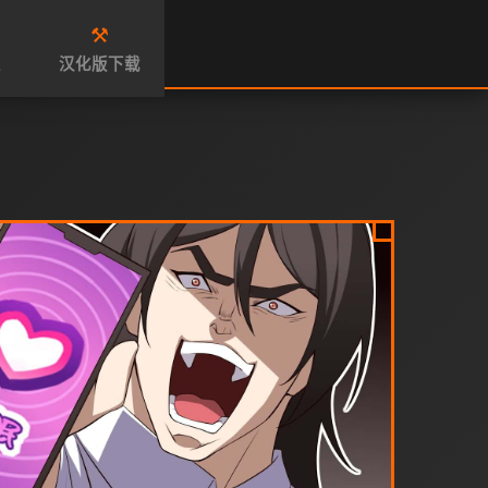
⚒️
性
汉化版下载