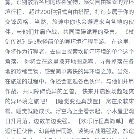
雾，识别散落各地的珍稀宝物，感受自由探索的异环
境行程。 超过200种招式自由搭配，打造专属于你的
交锋风格。当然，旅途中你也会邂逅来自各地的伙
伴，与他们并肩作战，共同障碍诡异的圣兽。 《杖
剑传说》是3款怪简单的异环境行程手游。 在这里，
你将作为行程者，去自由探索坎斯汀环境的单个这个
角落。 你将会在这里拨开地图迷雾，寻得掉落在各
地的珍稀宝物，感受简单爽快的异环境之旅。当然，
在旅途的过程中，你还会邂逅各色伙伴，与他们并肩
作战，共同障碍诡异的圣兽。 快来开启独场超轻爽
的异环境之旅吧！ 【睡觉变强真放置】 窝在柔软床
榻，睡觉就能成长。浮空岛上坐看云起，小木屋里观
日升月落，边数羊边变强。 【欢乐行程真简单】 邂
逅行程伙伴，幻兽结伴同游。谈笑间战胜强敌，旅途