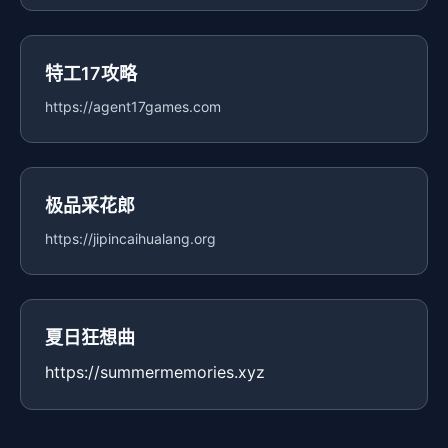
特工17攻略
https://agent17games.com
极品采花郎
https://jipincaihualang.org
夏日狂想曲
https://summermemories.xyz