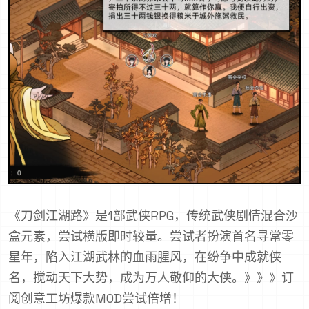
《刀剑江湖路》是1部武侠RPG，传统武侠剧情混合沙
盒元素，尝试横版即时较量。尝试者扮演首名寻常零
星年，陷入江湖武林的血雨腥风，在纷争中成就侠
名，搅动天下大势，成为万人敬仰的大侠。》》》订
阅创意工坊爆款MOD尝试倍增！