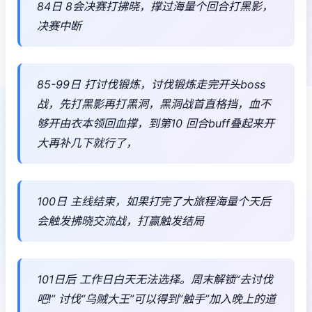
84日 8会决赛打拂晓，撑过海量个回合打黑影，
决赛中断
85-99日 打讨伐锻炼，讨伐锻炼走完开头boss
战，先打黑影再打黑洞，黑洞战首直格挡，血不
够开由衣本领回血撑，到第10 回合buff叠起来开
大再补几下就行了，
100日 主线结束，如果打完了大旅程海量个天后
会触发拂晓交流战，打赢触发结局
101日后 工作日白天无法选择。周末解锁“去讨伐
吧!” 讨伐“乌贼大王”可以得到“触手”加入晚上的道