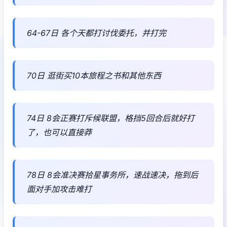
64-67日 各个天都打讨伐委托，并打完
70日 逛街买10本旅程之书和其他东西
74日 8会正赛打斥候联盟，格挡5回合后就好打
了，也可以直接莽
78日 8会准决赛拾星事务所，速战速决，拖到后
面对手加攻击难打