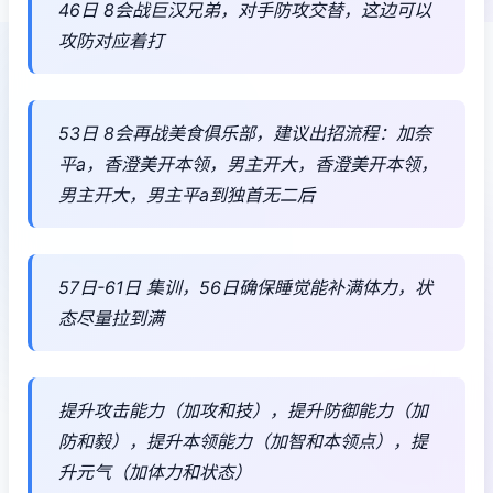
46日 8会战巨汉兄弟，对手防攻交替，这边可以
攻防对应着打
53日 8会再战美食俱乐部，建议出招流程：加奈
平a，香澄美开本领，男主开大，香澄美开本领，
男主开大，男主平a到独首无二后
57日-61日 集训，56日确保睡觉能补满体力，状
态尽量拉到满
提升攻击能力（加攻和技），提升防御能力（加
防和毅），提升本领能力（加智和本领点），提
升元气（加体力和状态）