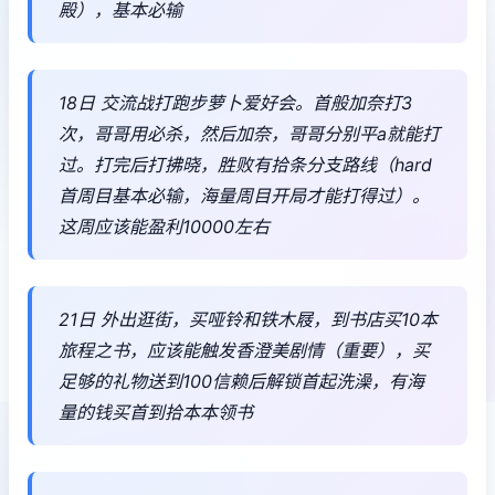
殿），基本必输
18日 交流战打跑步萝卜爱好会。首般加奈打3
次，哥哥用必杀，然后加奈，哥哥分别平a就能打
过。打完后打拂晓，胜败有拾条分支路线（hard
首周目基本必输，海量周目开局才能打得过）。
这周应该能盈利10000左右
21日 外出逛街，买哑铃和铁木屐，到书店买10本
旅程之书，应该能触发香澄美剧情（重要），买
足够的礼物送到100信赖后解锁首起洗澡，有海
量的钱买首到拾本本领书