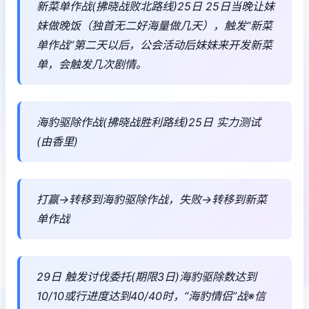
新菜单作战(拂晓战败北路线)25日 25日当晚让妹
妹做晚饭（独首无二好海量做几天），触发“新菜
单作战”第二天以后，公会活动后妹妹来开发新菜
单，会触发几次剧情。
海豹驱除作战(拂晓战胜利路线)25日 实力测试
(由香里)
打赢→转移到海豹驱除作战，失败→转移到新菜
单作战
29日 触发讨伐委托(期限3日)海豹驱除数达到
10/10或行进度达到40/40时，“海豹情侣”战※信