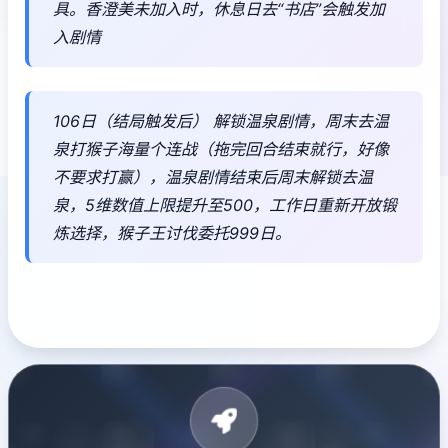
具。香澄美未加入时，休息日去“书店”会触发加
入剧情
106日（结局触发后） 解锁温泉剧情，周末去温
泉打猴子海量个连战（拖完回合结束就行，好像
不要求打赢），温泉剧情结束后周末解锁去温
泉，5维数值上限提升至500，工作日重新开放锻
炼选择，猴子王讨伐委托999日。