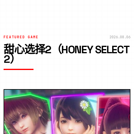
FEATURED GAME
2026.08.06
甜心选择2（HONEY SELECT
2）