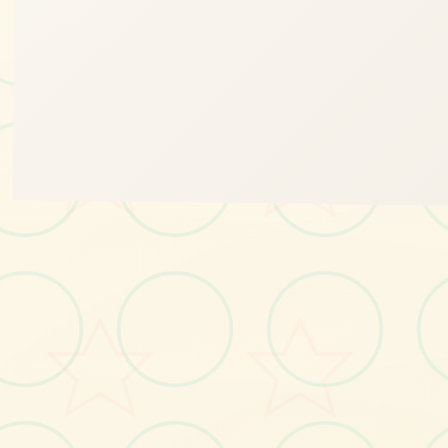
📀
画面艺术展