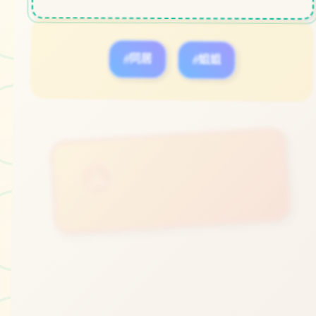
#同居
#姐姐
立即体验
免费完整版游戏
○