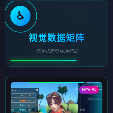
♿
视觉数据矩阵
沉浸式视觉体验扫描
DATA-01