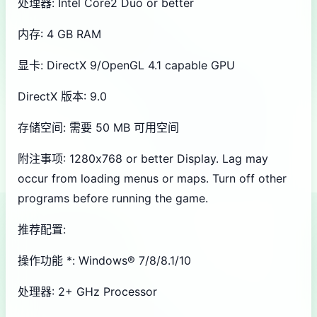
处理器: Intel Core2 Duo or better
内存: 4 GB RAM
显卡: DirectX 9/OpenGL 4.1 capable GPU
DirectX 版本: 9.0
存储空间: 需要 50 MB 可用空间
附注事项: 1280x768 or better Display. Lag may
occur from loading menus or maps. Turn off other
programs before running the game.
推荐配置:
操作功能 *: Windows® 7/8/8.1/10
处理器: 2+ GHz Processor