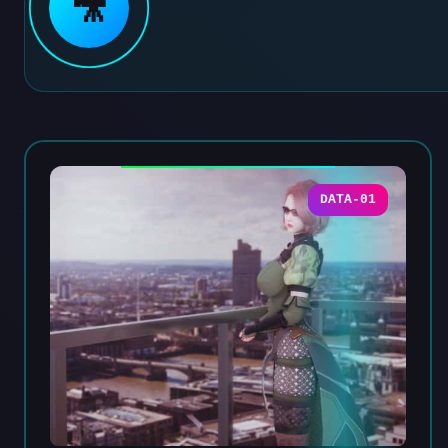
🎥
DATA-01