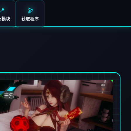
📍
🔭
心模块
获取程序