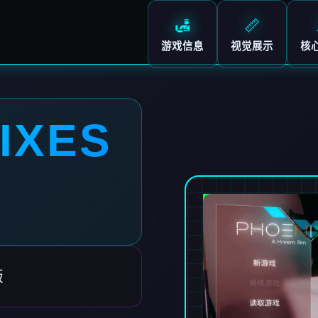
🛃
📏
游戏信息
视觉展示
核
IXES
版