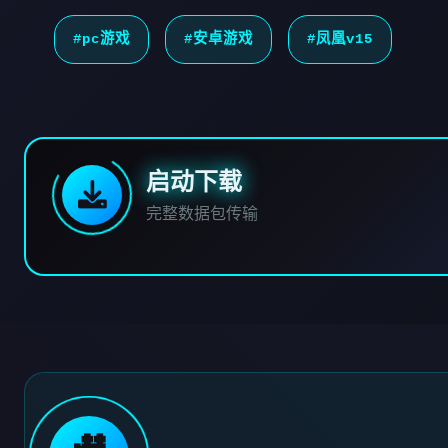
#pc游戏
#安卓游戏
#凤凰v15
启动下载
完整数据包传输