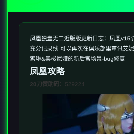
凤凰独壹无二近版版更新日志：凤凰v15:
充分记录线-可以再次在俱乐部里审讯艾妮
索琳&奥梭尼娅的新后宫场景-bug修复
凤凰攻略
20刀赞助码：
529224