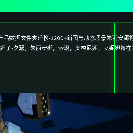
产品数据文件夹迁移-1200+新图与动态场景朱丽安
妲了-夕瑟，朱丽安娜，索琳，奥梭尼娅，艾妮妲将在