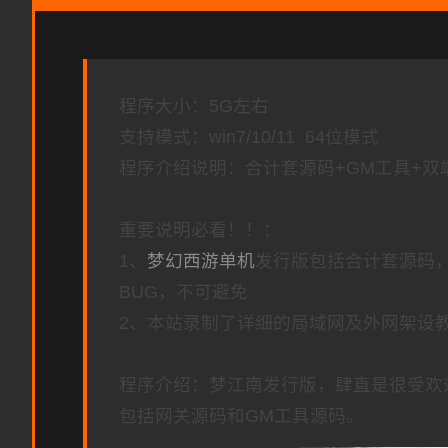
程序大小：5G左右
支持模式：win7/10/11 64位模式
程序介绍说明：合计套源码+GM工具+双
重要说明必看！！：
1、
梦幻西游单机
发行版包括合计套源码
BUG，不可避免
2、本站录制了详细的局域网及外网架设
程序介绍：梦江南发行版，肆直是很受欢
包括网关源码和GM工具源码。