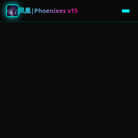
凤凰|Phoenixes v15