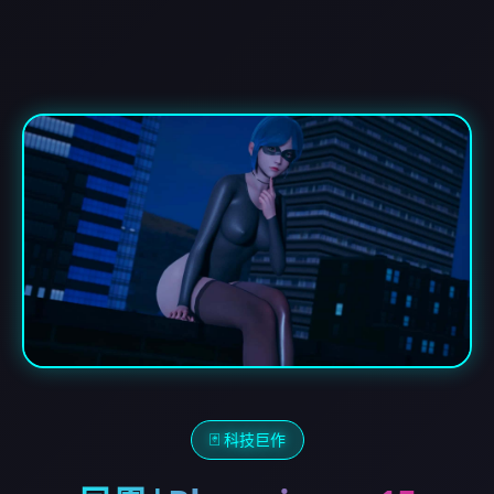
🃏 科技巨作