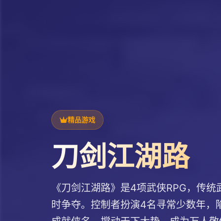
精品游戏
刀剑江湖路
《刀剑江湖路》是4项武侠RPG，传
时争夺。控制者扮演4名寻常少数年，