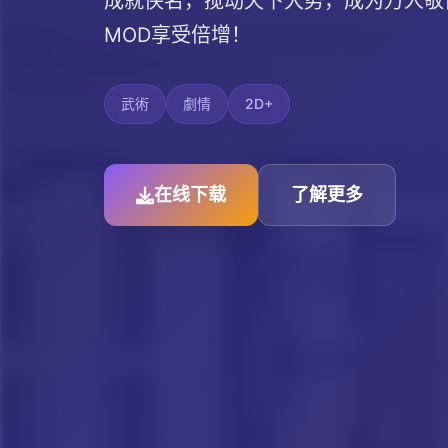
成就侠名，搅动天下大势，成为万人敬
MOD享受倍增！
武術
劇情
2D+
在线下载
了解更多