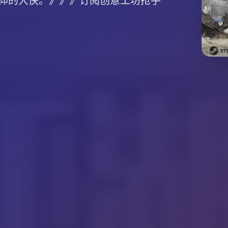
仰的大侠。》》》订阅创意工坊抢手