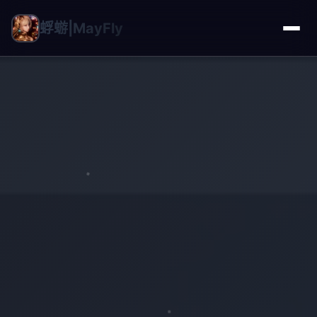
蜉蝣|MayFly