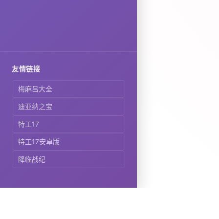
友情链接
梅麻吕大全
迪亚纳之宝
特工17
特工17安卓版
降临战纪